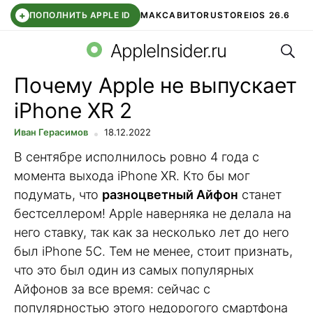
+
ПОПОЛНИТЬ APPLE ID
МАКС
АВИТО
RUSTORE
IOS 26.6
Поис
DDE STORE
СБЕР КИДС
ВТБ ОНЛАЙН
ЧАТ В ROBLOX
AppleInsider.ru
Почему Apple не выпускает
iPhone XR 2
Иван Герасимов
18.12.2022
В сентябре исполнилось ровно 4 года с
момента выхода iPhone XR. Кто бы мог
подумать, что
разноцветный Айфон
станет
бестселлером! Apple наверняка не делала на
него ставку, так как за несколько лет до него
был iPhone 5C. Тем не менее, стоит признать,
что это был один из самых популярных
Айфонов за все время: сейчас с
популярностью этого недорогого смартфона