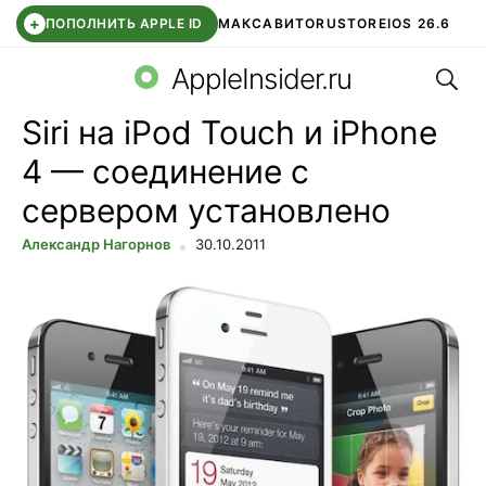
+
ПОПОЛНИТЬ APPLE ID
МАКС
АВИТО
RUSTORE
IOS 26.6
Поис
DDE STORE
СБЕР КИДС
ВТБ ОНЛАЙН
ЧАТ В ROBLOX
AppleInsider.ru
Siri на iPod Touch и iPhone
4 — соединение с
сервером установлено
Александр Нагорнов
30.10.2011