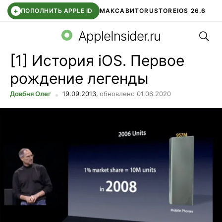
+
ПОПОЛНИТЬ APPLE ID
МАКС
АВИТО
RUSTORE
IOS 26.6
Поис
DDE STORE
СБЕР КИДС
ВТБ ОНЛАЙН
ЧАТ В ROBLOX
AppleInsider.ru
[1] История iOS. Первое
рождение легенды
Довбня Олег
19.09.2013,
обновлено 01.06.2020