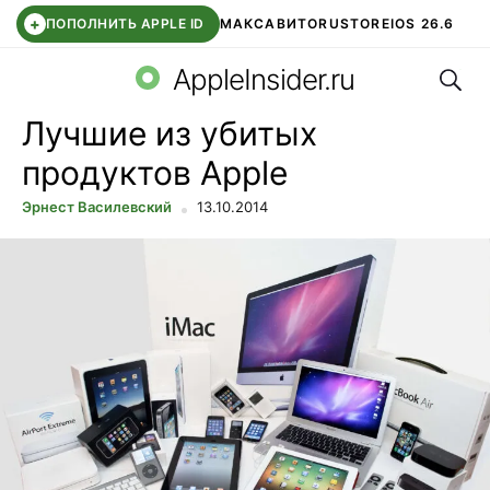
+
ПОПОЛНИТЬ APPLE ID
МАКС
АВИТО
RUSTORE
IOS 26.6
Поис
DDE STORE
СБЕР КИДС
ВТБ ОНЛАЙН
ЧАТ В ROBLOX
AppleInsider.ru
Лучшие из убитых
продуктов Apple
Эрнест Василевский
13.10.2014