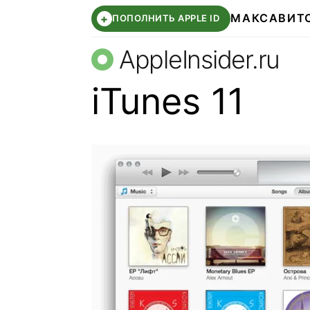
МАКС
АВИТ
+
ПОПОЛНИТЬ APPLE ID
AppleInsider.ru
iTunes 11