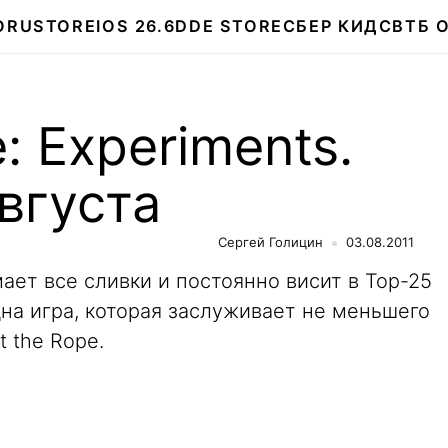
О
RUSTORE
IOS 26.6
DDE STORE
СБЕР КИДС
ВТБ 
: Experiments.
вгуста
Сергей Голицин
03.08.2011
имает все сливки и постоянно висит в Top-25
дна игра, которая заслуживает не меньшего
 the Rope.