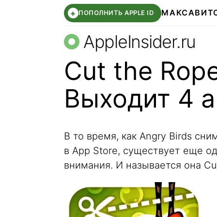
МАКС
АВИТ
+
ПОПОЛНИТЬ APPLE ID
AppleInsider.ru
Cut the Rope
Выходит 4 а
В то время, как Angry Birds сн
в App Store, существует еще о
внимания. И называется она Cut