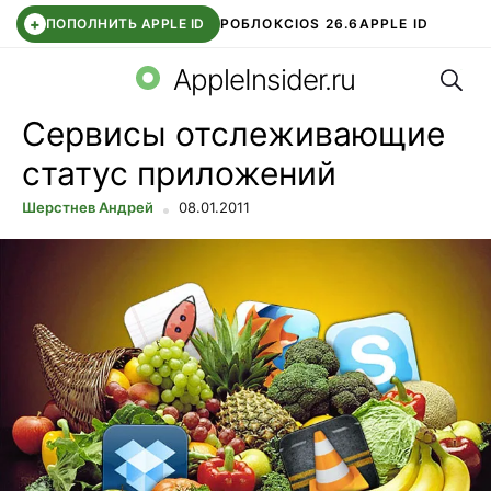
+
ПОПОЛНИТЬ APPLE ID
РОБЛОКС
IOS 26.6
APPLE ID
Поис
TELEGRAM
WHATSAPP
DDE STORE
APP STORE
OZON БАНК
AppleInsider.ru
Сервисы отслеживающие
статус приложений
Шерстнев Андрей
08.01.2011