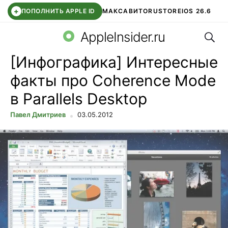
+
ПОПОЛНИТЬ APPLE ID
МАКС
АВИТО
RUSTORE
IOS 26.6
Поис
DDE STORE
СБЕР КИДС
ВТБ ОНЛАЙН
ЧАТ В ROBLOX
AppleInsider.ru
[Инфографика] Интересные
факты про Coherence Mode
в Parallels Desktop
Павел Дмитриев
03.05.2012