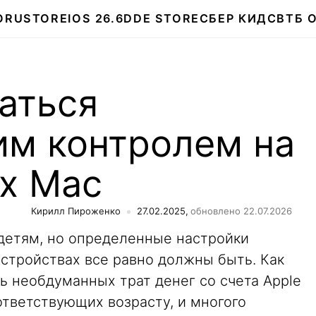
О
RUSTORE
IOS 26.6
DDE STORE
СБЕР КИДС
ВТБ 
аться
им контролем на
х Mac
Кирилл Пироженко
27.02.2025,
обновлено 22.07.2026
детям, но определенные настройки
устройствах все равно должны быть. Как
ь необдуманных трат денег со счета Apple
оответствующих возрасту, и многого