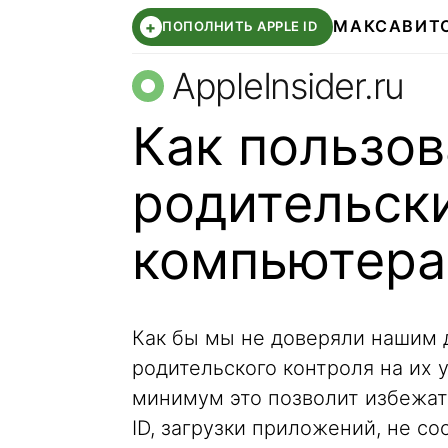
МАКС
АВИТ
+
ПОПОЛНИТЬ APPLE ID
AppleInsider.ru
Как пользов
родительск
компьютера
Как бы мы не доверяли нашим 
родительского контроля на их 
минимум это позволит избежат
ID, загрузки приложений, не с