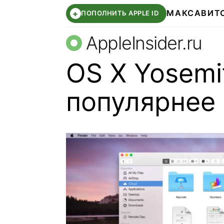
МАКС
АВИТ
+
ПОПОЛНИТЬ APPLE ID
AppleInsider.ru
OS X Yosemi
популярнее 