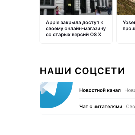
Apple закрыла доступ к
Yose
своему онлайн-магазину
про
со старых версий OS X
НАШИ СОЦСЕТИ
Новостной канал
Нов
Чат с читателями
Сво