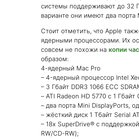
системы поддерживают до 32 Г
варианте они имеют два порта M
Стоит отметить, что Apple такж
ядерными процессорами. Их ос
совсем не похожи на
копии ча
образом:
4-ядерный Mac Pro
– 4-ядерный процессор Intel Xe
– 3 Гбайт DDR3 1066 ECC SDRA
– ATI Radeon HD 5770 с 1 Гбай
– два порта Mini DisplayPorts, од
– жёсткий диск 1 Тбайт Serial 
– 18x SuperDrive® с поддержко
RW/CD-RW);