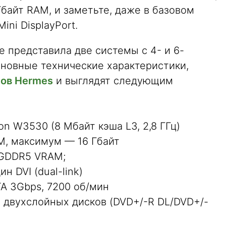
байт RAM, и заметьте, даже в базовом
ini DisplayPort.
е представила две системы с 4- и 6-
новные технические характеристики,
сов Hermes
и выглядят следующим
on W3530 (8 Мбайт кэша L3, 2,8 ГГц)
M, максимум — 16 Гбайт
т GDDR5 VRAM;
ин DVI (dual-link)
ATA 3Gbps, 7200 об/мин
й двухслойных дисков (DVD+/-R DL/DVD+/-