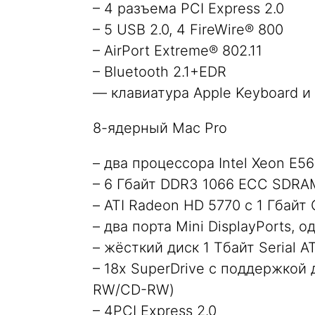
– 4 разъема PCI Express 2.0
– 5 USB 2.0, 4 FireWire® 800
– AirPort Extreme® 802.11
– Bluetooth 2.1+EDR
— клавиатура Apple Keyboard и
8-ядерный Mac Pro
– два процессора Intel Xeon E56
– 6 Гбайт DDR3 1066 ECC SDRA
– ATI Radeon HD 5770 с 1 Гбай
– два порта Mini DisplayPorts, од
– жёсткий диск 1 Тбайт Serial 
– 18x SuperDrive с поддержкой
RW/CD-RW)
– 4PCI Express 2.0