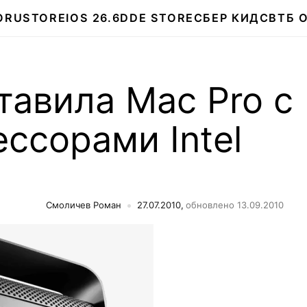
О
RUSTORE
IOS 26.6
DDE STORE
СБЕР КИДС
ВТБ 
тавила Mac Pro с
ссорами Intel
Смоличев Роман
27.07.2010,
обновлено 13.09.2010