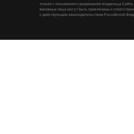
только с письменного разрешения владельца Сайта.
виновные лица могут быть привлечены к ответствен
с действующим законодательством Российской Фед