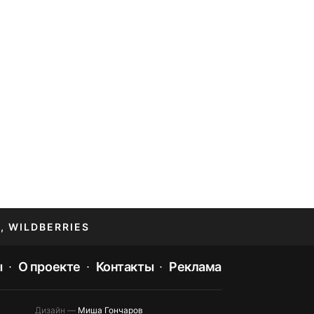
, WILDBERRIES
ы
О проекте
Контакты
Реклама
Дизайн —
Миша Гончаров