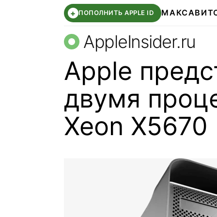
МАКС
АВИТ
+
ПОПОЛНИТЬ APPLE ID
AppleInsider.ru
Apple предс
двумя проце
Xeon X5670