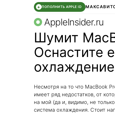
МАКС
АВИТ
+
ПОПОЛНИТЬ APPLE ID
AppleInsider.ru
Шумит MacB
Оснастите 
охлаждени
Несмотря на то что MacBook Pr
имеет ряд недостатков, от кото
на мой (да и, видимо, не тольк
система охлаждения. Стоит на