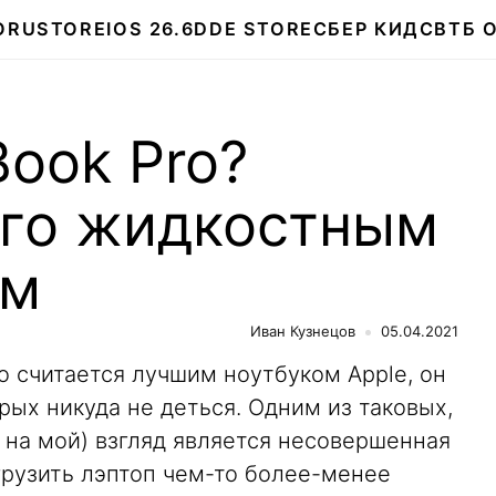
О
RUSTORE
IOS 26.6
DDE STORE
СБЕР КИДС
ВТБ 
ook Pro?
его жидкостным
ем
Иван Кузнецов
05.04.2021
o считается лучшим ноутбуком Apple, он
рых никуда не деться. Одним из таковых,
о на мой) взгляд является несовершенная
грузить лэптоп чем-то более-менее