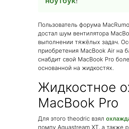
ноутбук
!
Пользователь форума MacRumors
достал шум вентилятора MacBo
выполнении тяжёлых задач. Ос
приобретения MacBook Air на б
снабдит свой MacBook Pro бол
основанной на жидкостях.
Жидкостное 
MacBook Pro
Для этого theodric взял
охлажда
помпу Aquastream XT, а также р