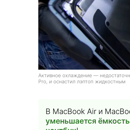
Активное охлаждение — недостаточн
Pro, и оснастил лэптоп жидкостным
В MacBook Air и MacBo
уменьшается ёмкость 