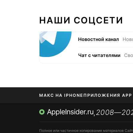
НАШИ СОЦСЕТИ
Новостной канал
Нов
Чат с читателями
Сво
МАКС НА IPHONE
ПРИЛОЖЕНИЯ APP
AppleInsider.ru
2008—20
МЕССЕНДЖЕРЫ KAKAOTALK, B…
,
Полное или частичное копирование материалов Сай