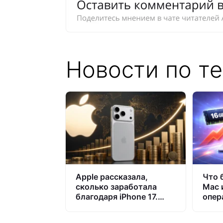
Новости по т
Apple рассказала,
Что 
сколько заработала
Mac 
благодаря iPhone 17.
опер
Таких цифр не ждали
все 
даже в самой компании