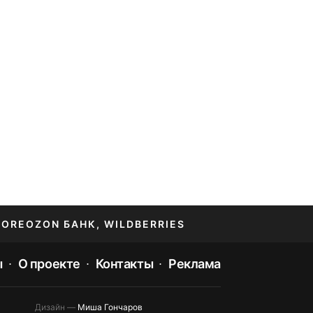
TORE
OZON БАНК, WILDBERRIES
ы
О проекте
Контакты
Реклама
Дизайн —
Миша Гончаров