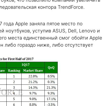
буков, что позволило компании увеличить
ледовательская контора TrendForce.
7 года Apple заняла пятое место по
 ноутбуков, уступив ASUS, Dell, Lenovo и
его места единственный смог обойти Apple
он либо гораздо ниже, либо отсутствует