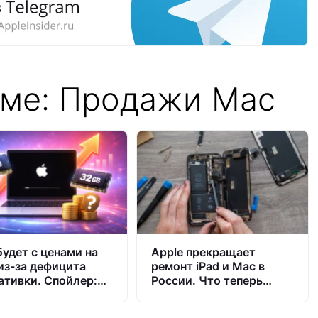
еме: Продажи Mac
будет с ценами на
Apple прекращает
из-за дефицита
ремонт iPad и Mac в
ативки. Спойлер:
России. Что теперь
не так просто
делать