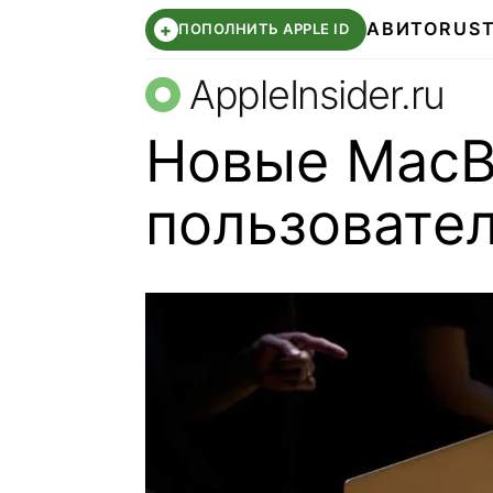
АВИТО
RUS
+
ПОПОЛНИТЬ APPLE ID
AppleInsider.ru
Новые MacB
пользовател