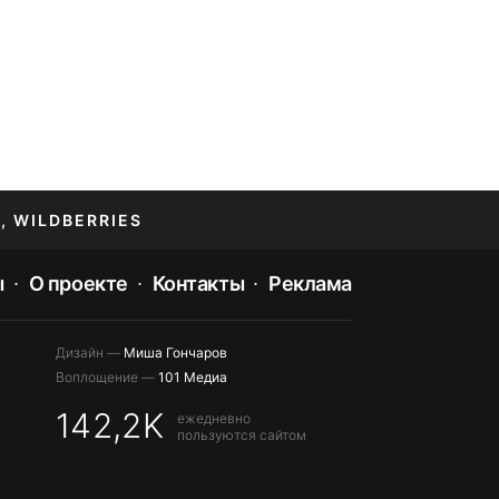
, WILDBERRIES
ы
О проекте
Контакты
Реклама
Дизайн —
Миша Гончаров
Воплощение —
101 Медиа
142,2K
ежедневно
пользуются сайтом