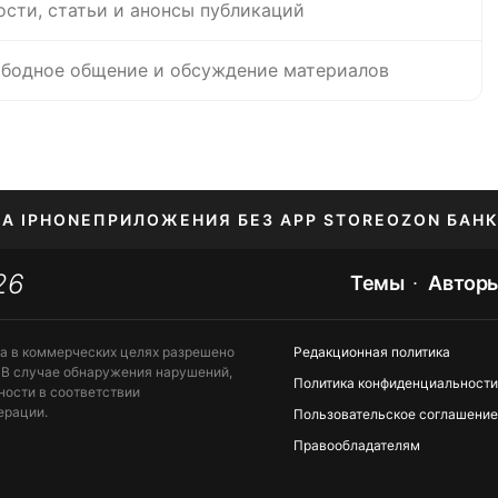
ости, статьи и анонсы публикаций
бодное общение и обсуждение материалов
НА IPHONE
ПРИЛОЖЕНИЯ БЕЗ APP STORE
OZON БАНК
26
ЕНИЕ APPLE ID
Темы
Автор
та в коммерческих целях разрешено
Редакционная политика
 В случае обнаружения нарушений,
Политика конфиденциальности
ности в соответствии
ерации.
Пользовательское соглашение
Правообладателям