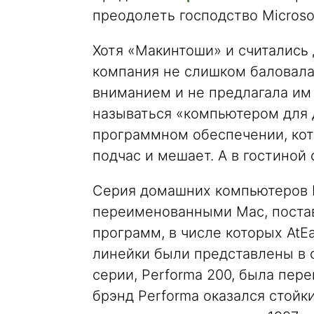
преодолеть господство Micros
Хотя «Макинтоши» и считались 
компания не слишком баловал
вниманием и не предлагала им 
называться «компьютером для 
программном обеспечении, кото
подчас и мешает. А в гостиной
Серия домашних компьютеров P
переименованными Mac, поста
программ, в числе которых AtE
линейки были представлены в с
серии, Performa 200, была пер
брэнд Performa оказался стойк