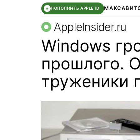
МАКС
АВИТ
+
ПОПОЛНИТЬ APPLE ID
AppleInsider.ru
Windows гро
прошлого. 
труженики п