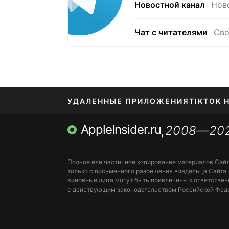
Новостной канал
Нов
Чат с читателями
Сво
УДАЛЕННЫЕ ПРИЛОЖЕНИЯ
TIKTOK 
AppleInsider.ru
2008—20
МЕССЕНДЖЕРЫ KAKAOTALK, B…
ПОПОЛН
,
Полное или частичное копирование материалов Сай
только с письменного разрешения владельца Сайта.
виновные лица могут быть привлечены к ответствен
с действующим законодательством Российской Фед