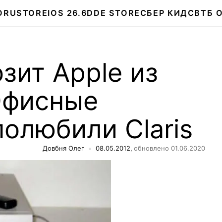
О
RUSTORE
IOS 26.6
DDE STORE
СБЕР КИДС
ВТБ 
зит Apple из
Офисные
олюбили Claris
Довбня Олег
08.05.2012,
обновлено 01.06.2020