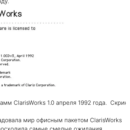
ду.
мм ClarisWorks 1.0 апреля 1992 года.  Скрин
радовала мир офисным пакетом ClarisWorks
ревосходила самые смелые ожидания