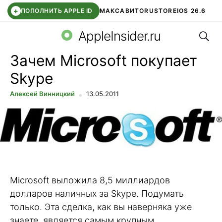
+
ПОПОЛНИТЬ APPLE ID
МАКС
АВИТО
RUSTORE
IOS 26.6
Поис
DDE STORE
СБЕР КИДС
ВТБ ОНЛАЙН
ЧАТ В ROBLOX
AppleInsider.ru
Зачем Microsoft покупает
Skype
Алексей Винницкий
13.05.2011
Microsoft выложила 8,5 миллиардов
долларов наличных за Skype. Подумать
только. Эта сделка, как вы наверняка уже
знаете, является самым крупным