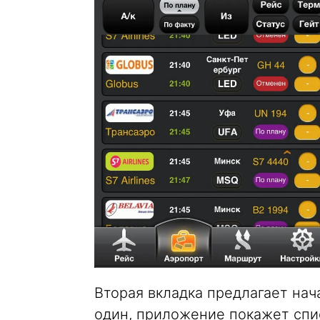
Вторая вкладка предлагает нач
один, приложение покажет спис