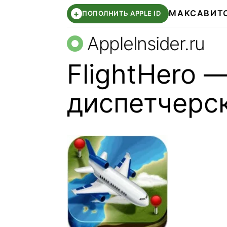
МАКС
АВИТ
+
ПОПОЛНИТЬ APPLE ID
AppleInsider.ru
FlightHero 
диспетчерс