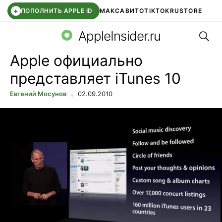
+
ПОПОЛНИТЬ APPLE ID
МАКС
АВИТО
TIKTOK
RUSTORE
Поис
SYNTARA
WB КЛУБ
IOS 26.6
DDE STORE
AppleInsider.ru
Apple официально
представляет iTunes 10
Евгений Мосунов
02.09.2010