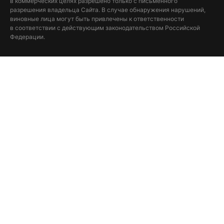
в коммерческих целях разрешено только с письменного
разрешения владельца Сайта. В случае обнаружения нарушений,
виновные лица могут быть привлечены к ответственности
в соответствии с действующим законодательством Российской
Федерации.