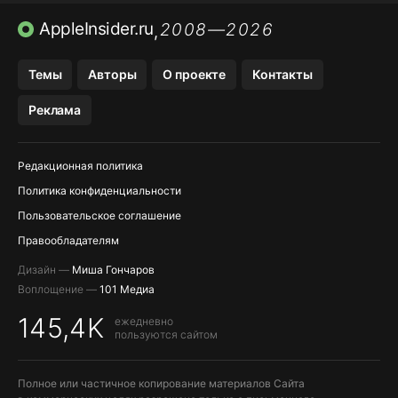
ПРИЛОЖЕНИЯ APP STORE
AppleInsider.ru
2008—2026
,
ПРИЛОЖЕНИЯ БЕЗ APP STORE
Темы
Авторы
О проекте
Контакты
МЕССЕНДЖЕРЫ KAKAOTALK И …
Реклама
OZON, WILDBERRIES, ЯНДЕК…
Редакционная политика
Политика конфиденциальности
Пользовательское соглашение
Правообладателям
Дизайн —
Миша Гончаров
Воплощение —
101 Медиа
145,4K
ежедневно
пользуются сайтом
Полное или частичное копирование материалов Сайта