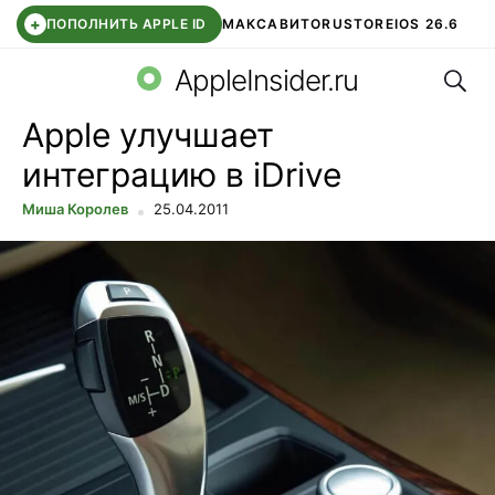
+
ПОПОЛНИТЬ APPLE ID
МАКС
АВИТО
RUSTORE
IOS 26.6
Поис
DDE STORE
СБЕР КИДС
ВТБ ОНЛАЙН
ЧАТ В ROBLOX
AppleInsider.ru
Apple улучшает
интеграцию в iDrive
Миша Королев
25.04.2011