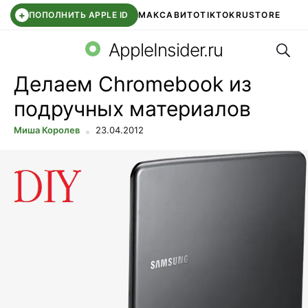
+
ПОПОЛНИТЬ APPLE ID
МАКС
АВИТО
TIKTOK
RUSTORE
Поис
SYNTARA
WB КЛУБ
IOS 26.6
DDE STORE
AppleInsider.ru
Делаем Chromebook из
подручных материалов
Миша Королев
23.04.2012