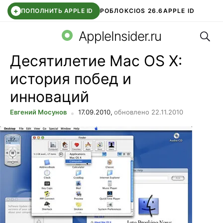
+
ПОПОЛНИТЬ APPLE ID
РОБЛОКС
IOS 26.6
APPLE ID
Поис
TELEGRAM
WHATSAPP
DDE STORE
APP STORE
OZON БАНК
AppleInsider.ru
Десятилетие Mac OS X:
история побед и
инноваций
Евгений Мосунов
17.09.2010,
обновлено 22.11.2010