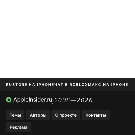
RUSTORE НА IPHONE
ЧАТ В ROBLOX
МАКС НА IPHONE
AVITO НА IPHONE
ВТБ ОНЛАЙН
TIKTOK НА IPHONE
AppleInsider.ru
2008—2026
,
Темы
Авторы
О проекте
Контакты
Реклама