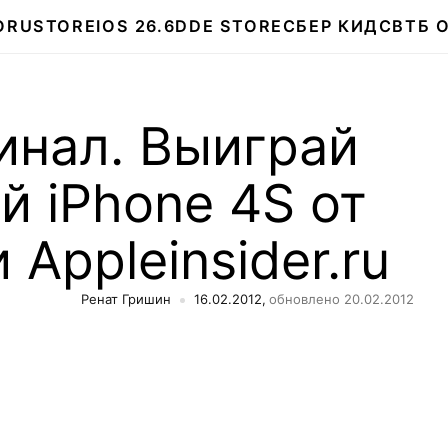
О
RUSTORE
IOS 26.6
DDE STORE
СБЕР КИДС
ВТБ 
инал. Выиграй
 iPhone 4S от
Appleinsider.ru
Ренат Гришин
16.02.2012,
обновлено 20.02.2012