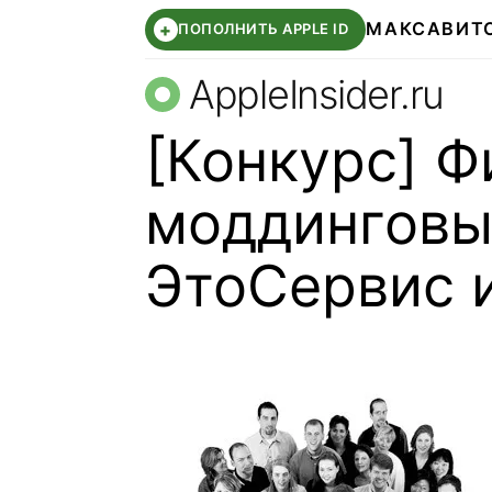
МАКС
АВИТ
+
ПОПОЛНИТЬ APPLE ID
AppleInsider.ru
[Конкурс] Ф
моддинговый
ЭтоСервис и 