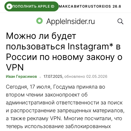
+
ПОПОЛНИТЬ APPLE ID
МАКС
АВИТО
RUSTORE
IOS 26.6
Поис
DDE STORE
СБЕР КИДС
ВТБ ОНЛАЙН
ЧАТ В ROBLOX
AppleInsider.ru
Можно ли будет
пользоваться Instagram* в
России по новому закону о
VPN
Иван Герасимов
17.07.2025,
обновлено 02.05.2026
Сегодня, 17 июля, Госдума приняла во
втором чтении законопроект об
административной ответственности за поиск
и распространение запрещенных материалов,
а также рекламу VPN. Многие посчитали, что
теперь использование заблокированных