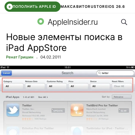
+
ПОПОЛНИТЬ APPLE ID
МАКС
АВИТО
RUSTORE
IOS 26.6
Поис
DDE STORE
СБЕР КИДС
ВТБ ОНЛАЙН
ЧАТ В ROBLOX
AppleInsider.ru
Новые элементы поиска в
iPad AppStore
Ренат Гришин
04.02.2011