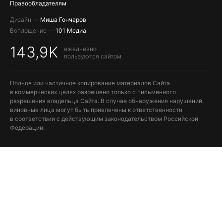
Правообладателям
Дизайн —
Миша Гончаров
Воплощение —
101 Медиа
143,9K
ежедневно
пользуются сайтом
Полное или частичное копирование материалов Сайта
в коммерческих целях разрешено только с письменного
разрешения владельца Сайта. В случае обнаружения нарушений,
виновные лица могут быть привлечены к ответственности
в соответствии с действующим законодательством Российской
Федерации.