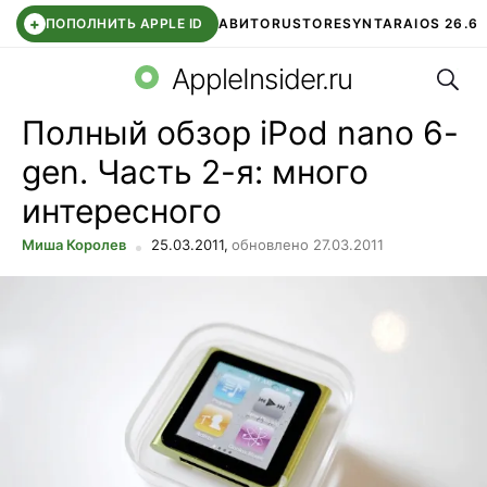
+
ПОПОЛНИТЬ APPLE ID
АВИТО
RUSTORE
SYNTARA
IOS 26.6
Поис
DDE STORE
СБЕР КИДС
ЧАТ ROBLOX
ВТБ ОНЛАЙН
AppleInsider.ru
Полный обзор iPod nano 6-
gen. Часть 2-я: много
интересного
Миша Королев
25.03.2011,
обновлено 27.03.2011