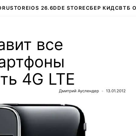
О
RUSTORE
IOS 26.6
DDE STORE
СБЕР КИДС
ВТБ 
авит все
артфоны
ть 4G LTE
Дмитрий Ауслендер
13.01.2012