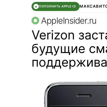
МАКС
АВИТ
+
ПОПОЛНИТЬ APPLE ID
AppleInsider.ru
Verizon заст
будущие см
поддержива