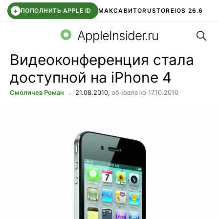
+
ПОПОЛНИТЬ APPLE ID
МАКС
АВИТО
RUSTORE
IOS 26.6
Поис
DDE STORE
СБЕР КИДС
ВТБ ОНЛАЙН
ЧАТ В ROBLOX
AppleInsider.ru
Видеоконференция стала
доступной на iPhone 4
Смоличев Роман
21.08.2010,
обновлено 17.10.2010