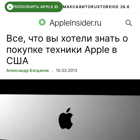
+
ПОПОЛНИТЬ APPLE ID
МАКС
АВИТО
RUSTORE
IOS 26.6
Поис
DDE STORE
СБЕР КИДС
ВТБ ОНЛАЙН
ЧАТ В ROBLOX
AppleInsider.ru
Все, что вы хотели знать о
покупке техники Apple в
США
Александр Богданов
10.03.2013