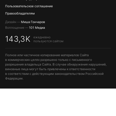
Пользовательское соглашение
Правообладателям
Дизайн —
Миша Гончаров
Воплощение —
101 Медиа
143,3K
ежедневно
пользуются сайтом
Полное или частичное копирование материалов Сайта
в коммерческих целях разрешено только с письменного
разрешения владельца Сайта. В случае обнаружения нарушений,
виновные лица могут быть привлечены к ответственности
в соответствии с действующим законодательством Российской
Федерации.