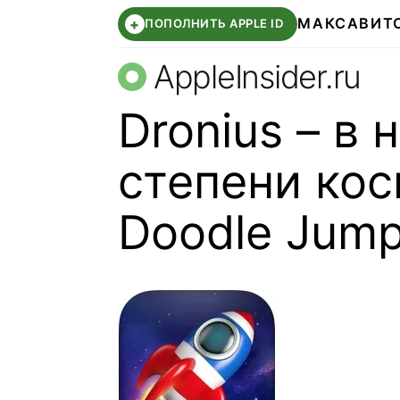
МАКС
АВИТ
+
ПОПОЛНИТЬ APPLE ID
AppleInsider.ru
Dronius – в 
степени кос
Doodle Jum