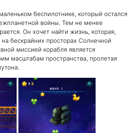
о маленьком беспилотнике, который остался
ежпланетной войны. Тем не менее
рается. Он хочет найти жизнь, которая,
ь на бескрайних просторах Солнечной
овной миссией корабля является
оим масштабам пространства, пролетая
утона.