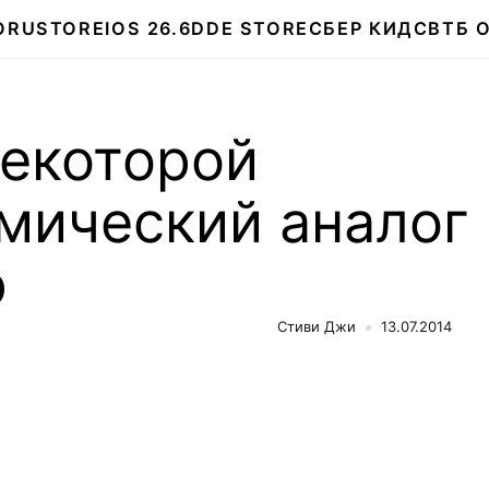
О
RUSTORE
IOS 26.6
DDE STORE
СБЕР КИДС
ВТБ 
некоторой
мический аналог
p
Стиви Джи
13.07.2014