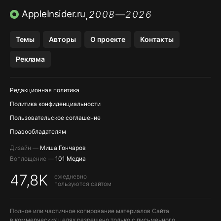
ПРИЛОЖЕНИЯ БЕЗ APP STORE
AppleInsider.ru
2008—2026
,
OZON БАНК, WILDBERRIES
Темы
Авторы
О проекте
Контакты
МЕССЕНДЖЕРЫ KAKAOTALK, B…
Реклама
ПОПОЛНЕНИЕ APPLE ID
Редакционная политика
Политика конфиденциальности
Пользовательское соглашение
Правообладателям
Дизайн —
Миша Гончаров
Воплощение —
101 Медиа
47,8K
ежедневно
пользуются сайтом
Полное или частичное копирование материалов Сайта
в коммерческих целях разрешено только с письменного