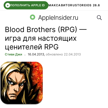
+
ПОПОЛНИТЬ APPLE ID
МАКС
АВИТО
RUSTORE
IOS 26.6
Поис
DDE STORE
СБЕР КИДС
ВТБ ОНЛАЙН
ЧАТ В ROBLOX
AppleInsider.ru
Blood Brothers (RPG) —
игра для настоящих
ценителей RPG
Стиви Джи
16.04.2013,
обновлено 22.04.2013