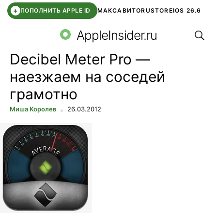
+
ПОПОЛНИТЬ APPLE ID
МАКС
АВИТО
RUSTORE
IOS 26.6
Поис
DDE STORE
СБЕР КИДС
ВТБ ОНЛАЙН
ЧАТ В ROBLOX
AppleInsider.ru
Decibel Meter Pro —
наезжаем на соседей
грамотно
Миша Королев
26.03.2012