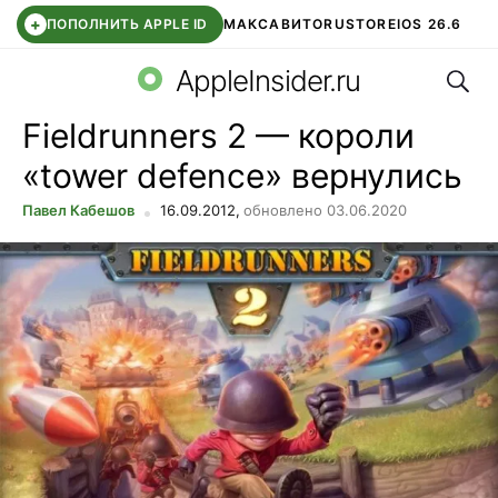
+
ПОПОЛНИТЬ APPLE ID
МАКС
АВИТО
RUSTORE
IOS 26.6
Поис
DDE STORE
СБЕР КИДС
ВТБ ОНЛАЙН
ЧАТ В ROBLOX
AppleInsider.ru
Fieldrunners 2 — короли
«tower defence» вернулись
Павел Кабешов
16.09.2012,
обновлено 03.06.2020