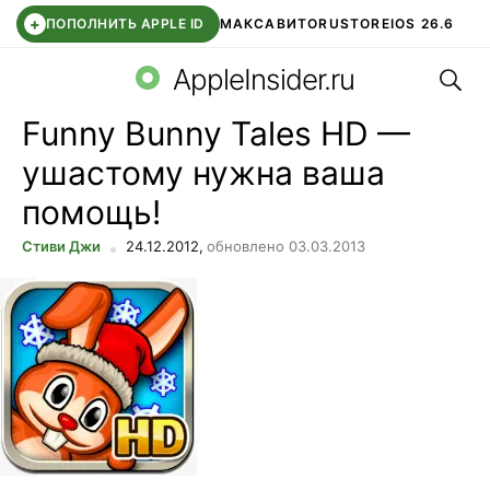
+
ПОПОЛНИТЬ APPLE ID
МАКС
АВИТО
RUSTORE
IOS 26.6
Поис
DDE STORE
СБЕР КИДС
ВТБ ОНЛАЙН
ЧАТ В ROBLOX
AppleInsider.ru
Funny Bunny Tales HD —
ушастому нужна ваша
помощь!
Стиви Джи
24.12.2012,
обновлено 03.03.2013