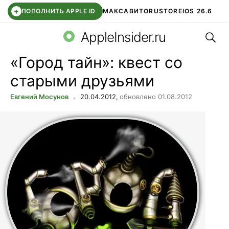
+
ПОПОЛНИТЬ APPLE ID
МАКС
АВИТО
RUSTORE
IOS 26.6
Поис
DDE STORE
СБЕР КИДС
ВТБ ОНЛАЙН
ЧАТ В ROBLOX
AppleInsider.ru
«Город тайн»: квест со
старыми друзьями
Евгений Мосунов
20.04.2012,
обновлено 01.08.2012