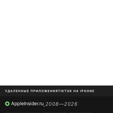
УДАЛЕННЫЕ ПРИЛОЖЕНИЯ
TIKTOK НА IPHONE
ПРИЛОЖЕНИЯ БЕЗ APP STORE
AppleInsider.ru
2008—2026
,
OZON БАНК, WILDBERRIES