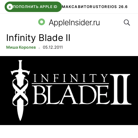
+
ПОПОЛНИТЬ APPLE ID
МАКС
АВИТО
RUSTORE
IOS 26.6
Поис
DDE STORE
СБЕР КИДС
ВТБ ОНЛАЙН
ЧАТ В ROBLOX
AppleInsider.ru
Infinity Blade II
Миша Королев
05.12.2011