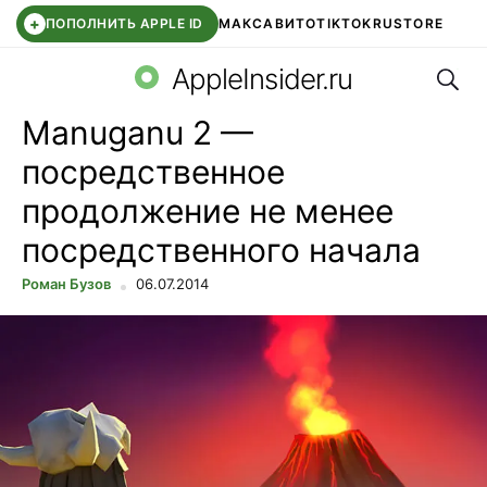
+
ПОПОЛНИТЬ APPLE ID
МАКС
АВИТО
TIKTOK
RUSTORE
Поис
SYNTARA
WB КЛУБ
IOS 26.6
APPLE ID
AppleInsider.ru
Manuganu 2 —
посредственное
продолжение не менее
посредственного начала
Роман Бузов
06.07.2014