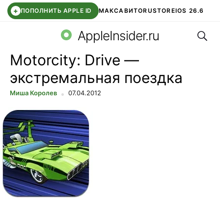
+
ПОПОЛНИТЬ APPLE ID
МАКС
АВИТО
RUSTORE
IOS 26.6
Поис
DDE STORE
СБЕР КИДС
ВТБ ОНЛАЙН
ЧАТ В ROBLOX
AppleInsider.ru
Motorcity: Drive —
экстремальная поездка
Миша Королев
07.04.2012