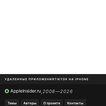
УДАЛЕННЫЕ ПРИЛОЖЕНИЯ
TIKTOK НА IPHONE
ПРИЛОЖЕНИЯ БЕЗ APP STORE
AppleInsider.ru
2008—2026
,
OZON БАНК, WILDBERRIES
Темы
Авторы
О проекте
Контакты