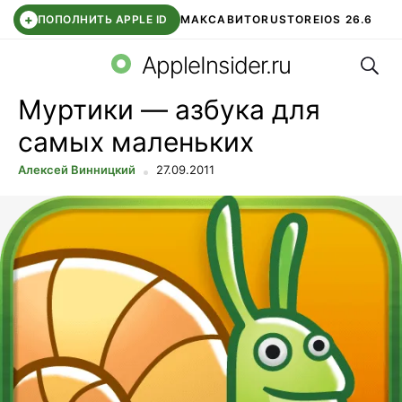
+
ПОПОЛНИТЬ APPLE ID
МАКС
АВИТО
RUSTORE
IOS 26.6
Поис
DDE STORE
СБЕР КИДС
ВТБ ОНЛАЙН
ЧАТ В ROBLOX
AppleInsider.ru
Муртики — азбука для
самых маленьких
Алексей Винницкий
27.09.2011