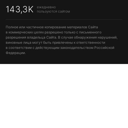
143,3K
ежедневно
пользуются сайтом
Полное или частичное копирование материалов Сайта
в коммерческих целях разрешено только с письменного
разрешения владельца Сайта. В случае обнаружения нарушений,
виновные лица могут быть привлечены к ответственности
в соответствии с действующим законодательством Российской
Федерации.