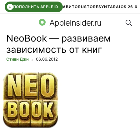
+
ПОПОЛНИТЬ APPLE ID
АВИТО
RUSTORE
SYNTARA
IOS 26.6
Поис
DDE STORE
СБЕР КИДС
ЧАТ ROBLOX
ВТБ ОНЛАЙН
AppleInsider.ru
NeoBook — развиваем
зависимость от книг
Стиви Джи
06.06.2012