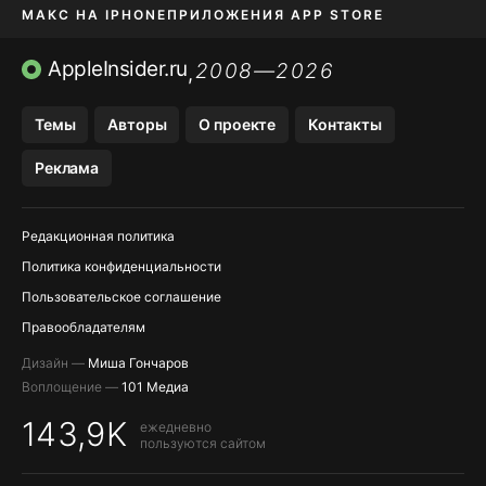
МАКС НА IPHONE
ПРИЛОЖЕНИЯ APP STORE
TIKTOK НА IPHONE
ПРИЛОЖЕНИЯ БЕЗ APP STORE
AppleInsider.ru
2008—2026
,
OZON БАНК, WILDBERRIES
Темы
Авторы
О проекте
Контакты
МЕССЕНДЖЕРЫ KAKAOTALK, B…
Реклама
Редакционная политика
Политика конфиденциальности
Пользовательское соглашение
Правообладателям
Дизайн —
Миша Гончаров
Воплощение —
101 Медиа
143,9K
ежедневно
пользуются сайтом