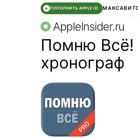
МАКС
АВИТ
+
ПОПОЛНИТЬ APPLE ID
AppleInsider.ru
Помню Всё!
хронограф