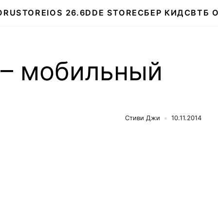
О
RUSTORE
IOS 26.6
DDE STORE
СБЕР КИДС
ВТБ 
 – мобильный
Стиви Джи
10.11.2014