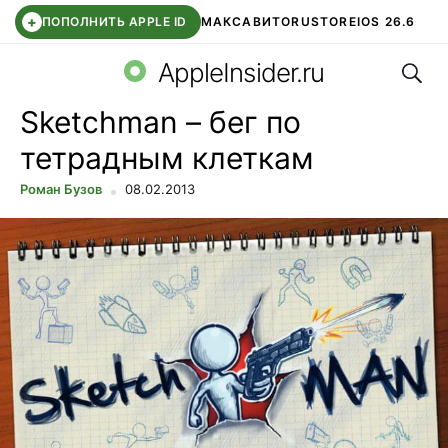
+
ПОПОЛНИТЬ APPLE ID
МАКС
АВИТО
RUSTORE
IOS 26.6
Поис
DDE STORE
СБЕР КИДС
ВТБ ОНЛАЙН
ЧАТ В ROBLOX
AppleInsider.ru
Sketchman – бег по
тетрадным клеткам
Роман Бузов
08.02.2013