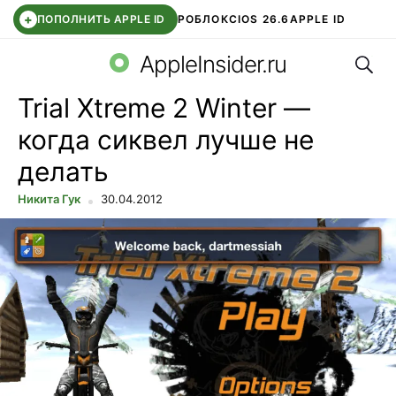
+
ПОПОЛНИТЬ APPLE ID
РОБЛОКС
IOS 26.6
APPLE ID
Поис
TELEGRAM
WHATSAPP
DDE STORE
APP STORE
OZON БАНК
AppleInsider.ru
Trial Xtreme 2 Winter —
когда сиквел лучше не
делать
Никита Гук
30.04.2012