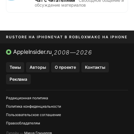
Чат с читателями
Свободное общение и
обсуждение материалов
RUSTORE НА IPHONE
ЧАТ В ROBLOX
МАКС НА IPHONE
AVITO НА IPHONE
ВТБ ОНЛАЙН
TIKTOK НА IPHONE
AppleInsider.ru
2008—2026
,
Темы
Авторы
О проекте
Контакты
Реклама
Редакционная политика
Политика конфиденциальности
Пользовательское соглашение
Правообладателям
Дизайн —
Миша Гончаров