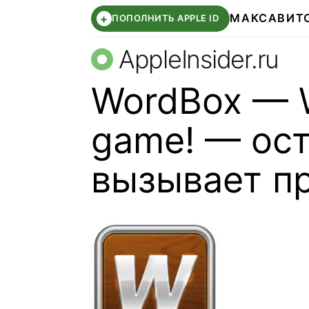
МАКС
АВИТ
+
ПОПОЛНИТЬ APPLE ID
AppleInsider.ru
WordBox — W
game! — ост
вызывает п