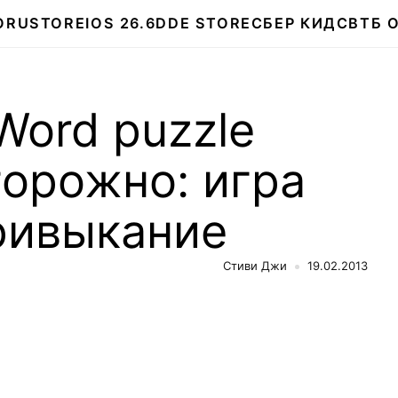
О
RUSTORE
IOS 26.6
DDE STORE
СБЕР КИДС
ВТБ 
ord puzzle
орожно: игра
ривыкание
Стиви Джи
19.02.2013