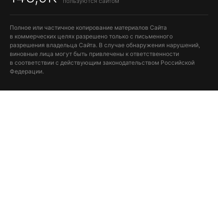
пользуются сайтом
Полное или частичное копирование материалов Сайта
в коммерческих целях разрешено только с письменного
разрешения владельца Сайта. В случае обнаружения нарушений,
виновные лица могут быть привлечены к ответственности
в соответствии с действующим законодательством Российской
Федерации.