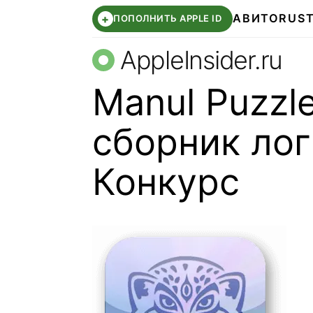
АВИТО
RUS
+
ПОПОЛНИТЬ APPLE ID
AppleInsider.ru
Manul Puzzl
сборник лог
Конкурс