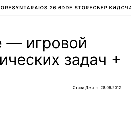
TORE
SYNTARA
IOS 26.6
DDE STORE
СБЕР КИДС
Ч
e — игровой
ических задач +
Стиви Джи
28.09.2012