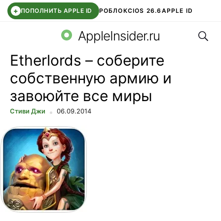
+
ПОПОЛНИТЬ APPLE ID
РОБЛОКС
IOS 26.6
APPLE ID
Поис
TELEGRAM
WHATSAPP
DDE STORE
APP STORE
OZON БАНК
AppleInsider.ru
Etherlords – соберите
собственную армию и
завоюйте все миры
Стиви Джи
06.09.2014