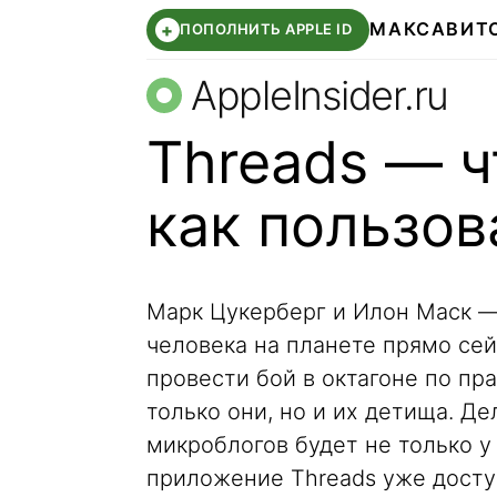
МАКС
АВИТ
+
ПОПОЛНИТЬ APPLE ID
AppleInsider.ru
Threads — ч
как пользов
Марк Цукерберг и Илон Маск —
человека на планете прямо се
провести бой в октагоне по пр
только они, но и их детища. Де
микроблогов будет не только у
приложение Threads уже доступ