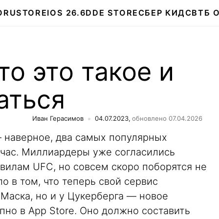
О
RUSTORE
IOS 26.6
DDE STORE
СБЕР КИДС
ВТБ 
то это такое и
аться
Иван Герасимов
04.07.2023,
обновлено 07.04.2026
 наверное, два самых популярных
йчас. Миллиардеры уже согласились
авилам UFC, но совсем скоро поборятся не
ло в том, что теперь свой сервис
 Маска, но и у Цукерберга — новое
но в App Store. Оно должно составить