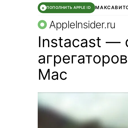
МАКС
АВИТ
+
ПОПОЛНИТЬ APPLE ID
AppleInsider.ru
Instacast —
агрегаторов
Mac