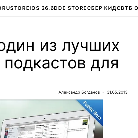
О
RUSTORE
IOS 26.6
DDE STORE
СБЕР КИДС
ВТБ 
 один из лучших
 подкастов для
Александр Богданов
31.05.2013