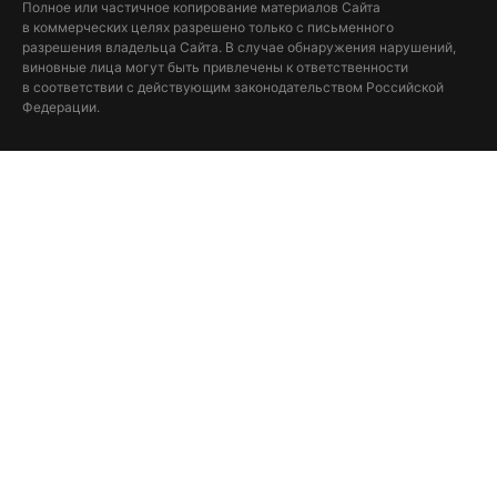
Полное или частичное копирование материалов Сайта
в коммерческих целях разрешено только с письменного
разрешения владельца Сайта. В случае обнаружения нарушений,
виновные лица могут быть привлечены к ответственности
в соответствии с действующим законодательством Российской
Федерации.