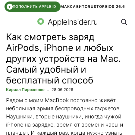
+
ПОПОЛНИТЬ APPLE ID
МАКС
АВИТО
RUSTORE
IOS 26.6
Поис
DDE STORE
СБЕР КИДС
ВТБ ОНЛАЙН
ЧАТ В ROBLOX
AppleInsider.ru
Как смотреть заряд
AirPods, iPhone и любых
других устройств на Mac.
Самый удобный и
бесплатный способ
Кирилл Пироженко
28.06.2026
Рядом с моим MacBook постоянно живёт
небольшая армия беспроводных гаджетов.
Наушники, вторые наушники, иногда чужой
iPhone на зарядке, время от времени часы и
планшет. И каждый раз, когда нужно узнать