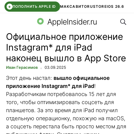
+
ПОПОЛНИТЬ APPLE ID
МАКС
АВИТО
RUSTORE
IOS 26.6
Поис
DDE STORE
СБЕР КИДС
ВТБ ОНЛАЙН
ЧАТ В ROBLOX
AppleInsider.ru
Официальное приложение
Instagram* для iPad
наконец вышло в App Store
Иван Герасимов
03.09.2025
Этот день настал:
вышло официальное
приложение Instagram* для iPad
!
Разработчикам потребовалось 15 лет для
того, чтобы оптимизировать соцсеть для
планшетов. За это время для iPad получил
отдельную операционку, похожую на macOS,
а соцсеть перестала быть просто местом для