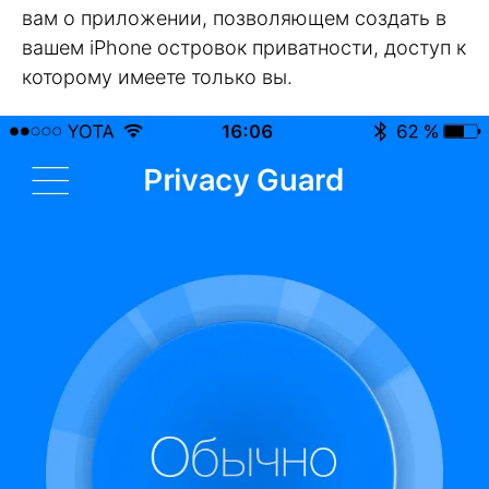
вам о приложении, позволяющем создать в
вашем iPhone островок приватности, доступ к
которому имеете только вы.