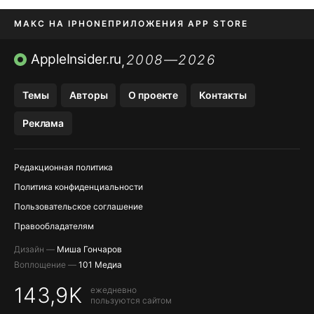
МАКС НА IPHONE
ПРИЛОЖЕНИЯ APP STORE
TIKTOK НА IPHONE
ПРИЛОЖЕНИЯ БЕЗ APP STORE
AppleInsider.ru
2008—2026
,
OZON БАНК, WILDBERRIES
Темы
Авторы
О проекте
Контакты
МЕССЕНДЖЕРЫ KAKAOTALK, B…
Реклама
Редакционная политика
Политика конфиденциальности
Пользовательское соглашение
Правообладателям
Дизайн —
Миша Гончаров
Воплощение —
101 Медиа
143,9K
ежедневно
пользуются сайтом