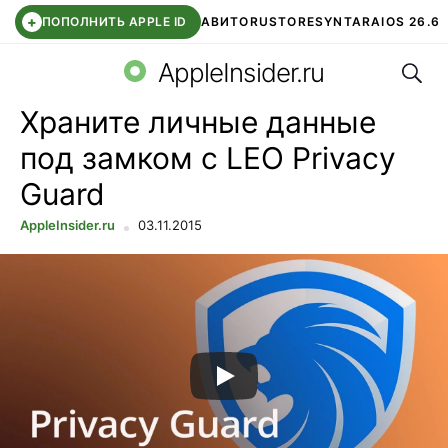
+
ПОПОЛНИТЬ APPLE ID
АВИТО
RUSTORE
SYNTARA
IOS 26.6
Поис
DDE STORE
СБЕР КИДС
ЧАТ ROBLOX
ВТБ ОНЛАЙН
AppleInsider.ru
Храните личные данные
под замком с LEO Privacy
Guard
AppleInsider.ru
03.11.2015